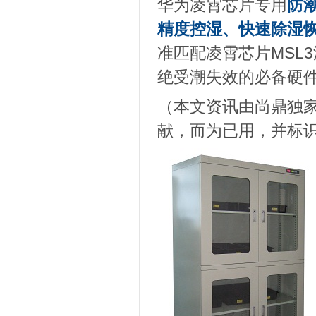
华为凌霄芯片专用
防
精度控湿、快速除湿
准匹配凌霄芯片MSL
绝受潮失效的必备硬
（本文资讯由尚鼎独
献，而为已用，并标