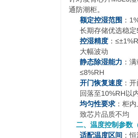
通防潮柜。
额定控湿范围
：1
长期存储优选稳定5
控湿精度
：≤±1
大幅波动
静态除湿能力
：满
≤8%RH
开门恢复速度
：开
回落至10%RH
均匀性要求
：柜内
致芯片品质不均
二、温度控制参数
适配温度区间
：恒