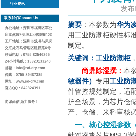
行业资讯
发布
联系我们Contact Us
摘要
：本参数为
华为凌
办公地址：深圳市福田区车公
用工业防潮柜硬性标准，
庙泰然6路安华工业园6栋403
工厂地址：深圳市观澜与凤岗
制定。
交汇处石马管理区建设路6号
联系电话：0755-82546265
关键词：工业防潮柜
24小时热线：13823133240
邮箱：info@sd-dry.com
尚鼎除湿撰：
本
传真：0755-89487385
敏器件）
专用
工业防
网址：www.sd-dry.com
官方QQ：842824391
件管控规范制定，适
护全场景，为芯片仓
尚诚尚信 鼎力服务！
产、仓储、来料审核
一、核心控湿参数
针对凌霄芯片MSL3