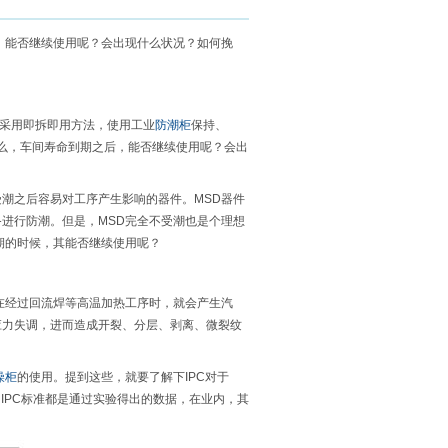
，能否继续使用呢？会出现什么状况？如何挽
括采用即拆即用方法，使用工业
防潮柜
保持、
那么，车间寿命到期之后，能否继续使用呢？会出
，并在受潮之后容易对工序产生影响的器件。MSD器件
进行防潮。但是，MSD完全不受潮也是个理想
期的时候，其能否继续使用呢？
。
在经过回流焊等高温加热工序时，就会产生汽
应力失调，进而造成开裂、分层、剥离、微裂纹
燥柜
的使用。提到这些，就要了解下IPC对于
IPC标准都是通过实验得出的数据，在业内，其