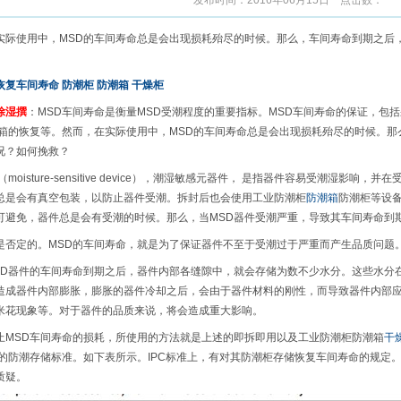
发布时间：2016年06月15日 点击数：
实际使用中，MSD的车间寿命总是会出现损耗殆尽的时候。那么，车间寿命到期之后
恢复车间寿命
防潮柜
防潮箱
干燥柜
除湿撰
：MSD车间寿命是衡量MSD受潮程度的重要指标。MSD车间寿命的保证，包
烤箱的恢复等。然而，在实际使用中，MSD的车间寿命总是会出现损耗殆尽的时候。
况？如何挽救？
oisture-sensitive device），潮湿敏感元器件， 是指器件容易受潮湿影响
总是会有真空包装，以防止器件受潮。拆封后也会使用工业防潮柜
防潮箱
防潮柜等设备
可避免，器件总是会有受潮的时候。那么，当MSD器件受潮严重，导致其车间寿命到
定的。MSD的车间寿命，就是为了保证器件不至于受潮过于严重而产生品质问题
器件的车间寿命到期之后，器件内部各缝隙中，就会存储为数不少水分。这些水分
造成器件内部膨胀，膨胀的器件冷却之后，会由于器件材料的刚性，而导致器件内部
米花现象等。对于器件的品质来说，将会造成重大影响。
SD车间寿命的损耗，所使用的方法就是上述的即拆即用以及工业防潮柜防潮箱
干
件的防潮存储标准。如下表所示。IPC标准上，有对其防潮柜存储恢复车间寿命的规定。
质疑。