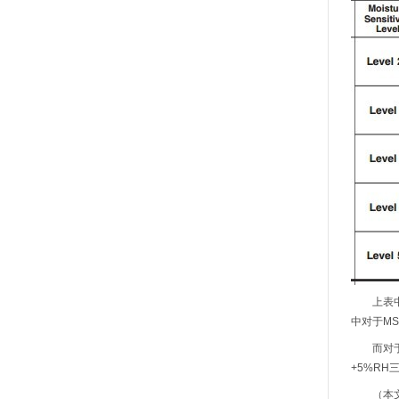
上表中规
中对于M
而对于M
+5%R
（本文资