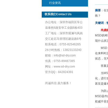
行业资讯
摘要
：在
联系我们Contact Us
救？
办公地址：深圳市福田区车公
关键词
：
庙泰然6路安华工业园6栋403
尚鼎
工厂地址：深圳市观澜与凤岗
MSD烘
交汇处石马管理区建设路6号
现什么状
联系电话：0755-82546265
MSD（m
24小时热线：13823133240
在来料时
邮箱：info@sd-dry.com
状态，无
传真：0755-89487385
答案是否
网址：www.sd-dry.com
官方QQ：842824391
当MSD
化，进行
尚诚尚信 鼎力服务！
甚至是爆
为防止M
MSD器
权威不容