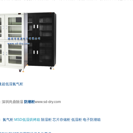
速超低湿氮气柜
：深圳尚鼎除湿
防潮柜
www.sd-dry.com
：
氮气柜
MSD低湿烘烤箱
除湿柜
芯片存储柜
低湿柜
电子防潮箱