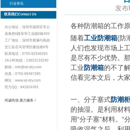
行业资讯
发布
联系我们Contact Us
各种防潮箱的工作
办公地址：深圳市福田区车公
庙泰然6路安华工业园6栋403
随着
工业防潮箱
(防
工厂地址：深圳市观澜与凤岗
人们也发现市场上
交汇处石马管理区建设路6号
联系电话：0755-82546265
是尽有不少优势。
24小时热线：13823133240
工业
防潮箱
的不了
邮箱：info@sd-dry.com
传真：0755-89487385
信看完本文后，大
网址：www.sd-dry.com
官方QQ：842824391
一、分子塞式
防潮
尚诚尚信 鼎力服务！
的抽湿。是利用材
用“分子塞”材料。
吸收湿气之后，利