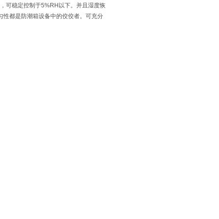
H，可稳定控制于5%RH以下。并且湿度恢
匀性都是防潮箱设备中的佼佼者。可充分