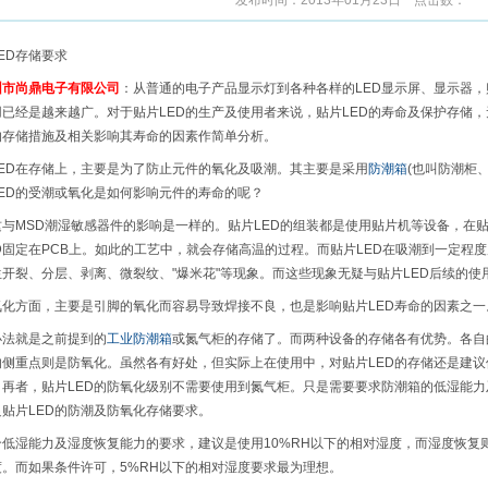
发布时间：2013年01月23日 点击数：
ED存储要求
圳市尚鼎电子有限公司
：从普通的电子产品显示灯到各种各样的LED显示屏、显示器，贴片L
用已经是越来越广。对于贴片LED的生产及使用者来说，贴片LED的寿命及保护存储
D的存储措施及相关影响其寿命的因素作简单分析。
LED在存储上，主要是为了防止元件的氧化及吸潮。其主要是采用
防潮箱
(也叫防潮柜
LED的受潮或氧化是如何影响元件的寿命的呢？
这与MSD潮湿敏感器件的影响是一样的。贴片LED的组装都是使用贴片机等设备，在贴
D固定在PCB上。如此的工艺中，就会存储高温的过程。而贴片LED在吸潮到一定程
生开裂、分层、剥离、微裂纹、"爆米花"等现象。而这些现象无疑与贴片LED后续的使
氧化方面，主要是引脚的氧化而容易导致焊接不良，也是影响贴片LED寿命的因素之一
办法就是之前提到的
工业防潮箱
或氮气柜的存储了。而两种设备的存储各有优势。各自
的侧重点则是防氧化。虽然各有好处，但实际上在使用中，对贴片LED的存储还是建
。再者，贴片LED的防氧化级别不需要使用到氮气柜。只是需要要求防潮箱的低湿能
足贴片LED的防潮及防氧化存储要求。
个低湿能力及湿度恢复能力的要求，建议是使用10%RH以下的相对湿度，而湿度恢复则
度。而如果条件许可，5%RH以下的相对湿度要求最为理想。