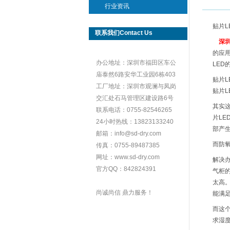
行业资讯
贴片L
联系我们Contact Us
深
的应
办公地址：深圳市福田区车公
LE
庙泰然6路安华工业园6栋403
贴片
工厂地址：深圳市观澜与凤岗
贴片
交汇处石马管理区建设路6号
其实
联系电话：0755-82546265
片LE
24小时热线：13823133240
部产
邮箱：info@sd-dry.com
而防
传真：0755-89487385
网址：www.sd-dry.com
解决
官方QQ：842824391
气柜
太高
尚诚尚信 鼎力服务！
能满
而这
求湿