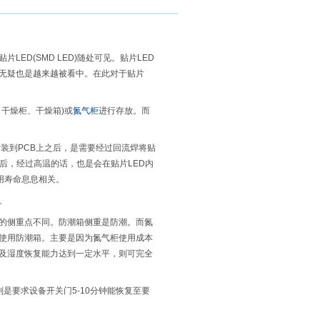
ED(SMD LED)随处可见。贴片LED
，无疑也是越来越被看中。在此对于贴片
、干燥柜、干燥箱)或
氮气柜
进行存放。而
装到PCB上之后，是需要经过回流焊将贴
度后，经过高温的话，也是会在贴片LED内
用寿命息息相关。
。
的侧重点不同。防潮箱侧重是防潮。而氮
议使用防潮箱。主要是因为氮气柜使用成本
力及湿度恢复能力达到一定水平，则可完全
是要求设备开关门5-10分钟能恢复至要