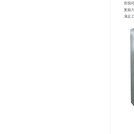
而我
复能
满足