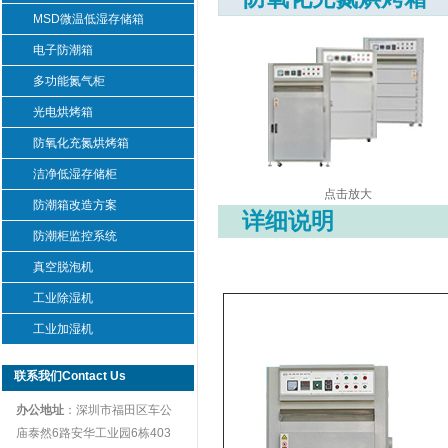
MSD微温低湿存储箱
电子防潮箱
多功能氮气柜
光电烘烤箱
防氧化充氮烘烤箱
洁净低湿存储柜
点击放大
防潮箱改造方案
详细说明
防潮柜监控系统
真空脱泡机
工业除湿机
工业加湿机
联系我们Contact Us
办公地址
：深圳市福田区车公
庙泰然6路安华工业园6栋403