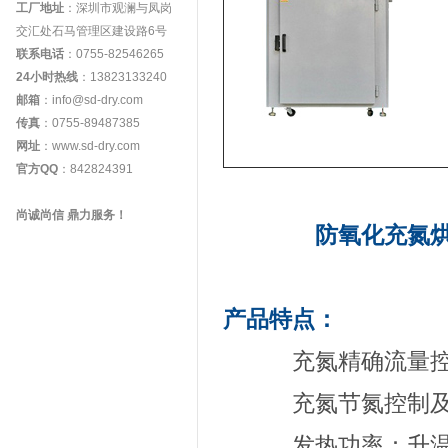
工厂地址
：深圳市观澜与凤岗
交汇处石马管理区建设路6号
联系电话
：0755-82546265
24小时热线
：13823133240
邮箱
：info@sd-dry.com
传真
：0755-89487385
网址
：www.sd-dry.com
官方QQ
：842824391
尚诚尚信 鼎力服务！
防氧化充氮
产品特点：
充氮精确流量控
充氮节氮控制及免
发热功率：升温时间