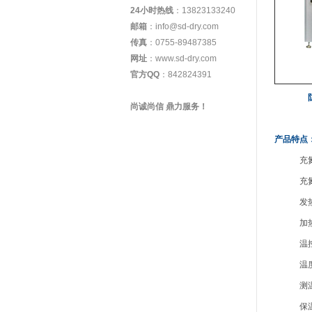
24小时热线
：13823133240
邮箱
：info@sd-dry.com
传真
：0755-89487385
网址
：www.sd-dry.com
官方QQ
：842824391
尚诚尚信 鼎力服务！
产品特点
充氮精
充氮节
发热功率
加热方式
温控保护
温度分布
测温探头
保温条件