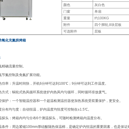
颜色
灰白色
门窗
单扇
重量
约100KG
附件
四个脚轮,8块层板
可选附件
层板
防氧化充氮
烘烤箱
：
确流量控制。
氮控制及免氮扩展功能。
：升温时间快，开机6分钟可达到100℃；9分钟可达到工作温度。
：蜗轮式热风循环系统使炉内热风均匀循环，同时循环排放废气。
：一个智能温控器和一个超温检测温控器使加热系统受双重保护，更安全。
均匀度：自动恒温，炉内温度均恒度可控制在±1.5℃。
：烤箱内均匀分布6个测温探头，可随时检测烤箱内温度分布。
：周边紧铺100mm厚硅酸隔热保温棉，是确定炉内恒温的重要因素，也是保证