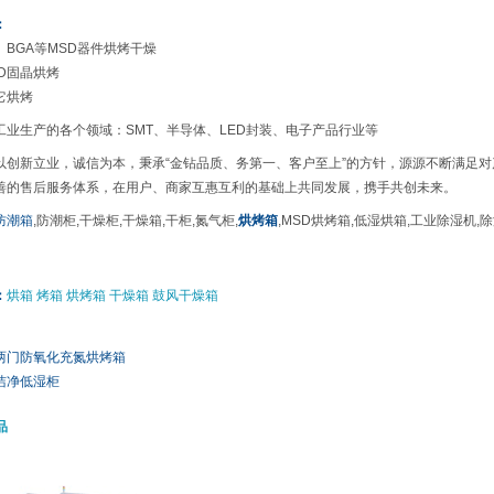
：
C、BGA等MSD器件烘烤干燥
ED固晶烘烤
它烘烤
业生产的各个领域：SMT、半导体、LED封装、电子产品行业等
创新立业，诚信为本，秉承“金钻品质、务第一、客户至上”的方针，源源不断满足对
善的售后服务体系，在用户、商家互惠互利的基础上共同发展，携手共创未来。
防潮箱
,防潮柜,干燥柜,干燥箱,干柜,氮气柜,
烘烤箱
,MSD烘烤箱,低湿烘箱,工业除湿机,
：
烘箱 烤箱 烘烤箱 干燥箱 鼓风干燥箱
两门防氧化充氮烘烤箱
洁净低湿柜
品