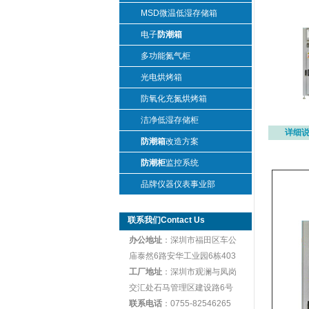
MSD微温低湿存储箱
电子
防潮箱
多功能氮气柜
光电烘烤箱
防氧化充氮烘烤箱
洁净低湿存储柜
详细
防潮箱
改造方案
防潮柜
监控系统
品牌仪器仪表事业部
联系我们Contact Us
办公地址
：深圳市福田区车公
庙泰然6路安华工业园6栋403
工厂地址
：深圳市观澜与凤岗
交汇处石马管理区建设路6号
联系电话
：0755-82546265