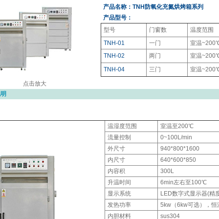
产品名称：TNH防氧化
充氮烘烤箱
系列
产品型号：
型号
门窗数
温度范围
TNH-01
一门
室温~200
TNH-02
两门
室温~200
TNH-04
三门
室温~200
点击放大
说明
温湿度范围
室温至200℃
流量控制
0~100L/min
外尺寸
940*800*1600
内尺寸
640*600*850
内容积
300L
升温时间
6min左右至100℃
显示系统
LED数字式显示器(精度
发热功率
5kw（6kw可选），恒温
内胆材料
sus304